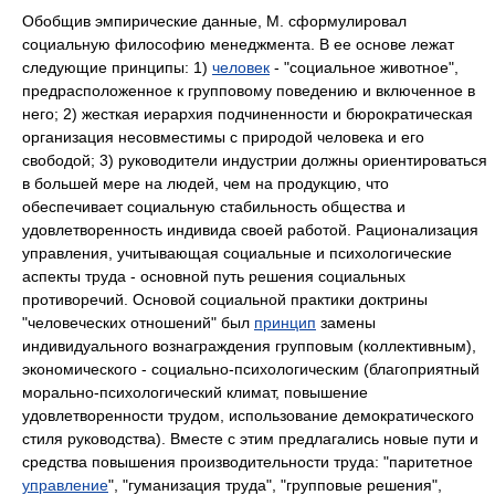
Обобщив эмпирические данные, М. сформулировал
социальную философию менеджмента. В ее основе лежат
следующие принципы: 1)
человек
- "социальное животное",
предрасположенное к групповому поведению и включенное в
него; 2) жесткая иерархия подчиненности и бюрократическая
организация несовместимы с природой человека и его
свободой; 3) руководители индустрии должны ориентироваться
в большей мере на людей, чем на продукцию, что
обеспечивает социальную стабильность общества и
удовлетворенность индивида своей работой. Рационализация
управления, учитывающая социальные и психологические
аспекты труда - основной путь решения социальных
противоречий. Основой социальной практики доктрины
"человеческих отношений" был
принцип
замены
индивидуального вознаграждения групповым (коллективным),
экономического - социально-психологическим (благоприятный
морально-психологический климат, повышение
удовлетворенности трудом, использование демократического
стиля руководства). Вместе с этим предлагались новые пути и
средства повышения производительности труда: "паритетное
управление
", "гуманизация труда", "групповые решения",