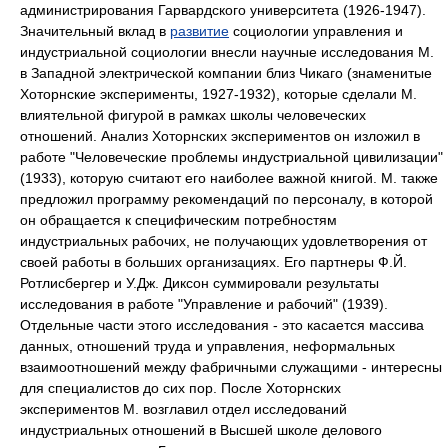
администрирования Гарвардского университета (1926-1947).
Значительный вклад в
развитие
социологии управления и
индустриальной социологии внесли научные исследования М.
в Западной электрической компании близ Чикаго (знаменитые
Хоторнские эксперименты, 1927-1932), которые сделали М.
влиятельной фигурой в рамках школы человеческих
отношений. Анализ Хоторнских экспериментов он изложил в
работе "Человеческие проблемы индустриальной цивилизации"
(1933), которую считают его наиболее важной книгой. М. также
предложил программу рекомендаций по персоналу, в которой
он обращается к специфическим потребностям
индустриальных рабочих, не получающих удовлетворения от
своей работы в больших организациях. Его партнеры Ф.Й.
Ротлисбергер и У.Дж. Диксон суммировали результаты
исследования в работе "Управление и рабочий" (1939).
Отдельные части этого исследования - это касается массива
данных, отношений труда и управления, неформальных
взаимоотношений между фабричными служащими - интересны
для специалистов до сих пор. После Хоторнских
экспериментов М. возглавил отдел исследований
индустриальных отношений в Высшей школе делового