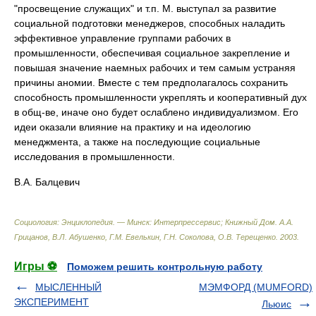
"просвещение служащих" и т.п. М. выступал за развитие
социальной подготовки менеджеров, способных наладить
эффективное управление группами рабочих в
промышленности, обеспечивая социальное закрепление и
повышая значение наемных рабочих и тем самым устраняя
причины аномии. Вместе с тем предполагалось сохранить
способность промышленности укреплять и кооперативный дух
в общ-ве, иначе оно будет ослаблено индивидуализмом. Его
идеи оказали влияние на практику и на идеологию
менеджмента, а также на последующие социальные
исследования в промышленности.
В.А. Балцевич
Социология: Энциклопедия. — Минск: Интерпрессервис; Книжный Дом
.
А.А.
Грицанов, В.Л. Абушенко, Г.М. Евелькин, Г.Н. Соколова, О.В. Терещенко
.
2003
.
Игры ⚽
Поможем решить контрольную работу
МЫСЛЕННЫЙ
МЭМФОРД (MUMFORD)
ЭКСПЕРИМЕНТ
Льюис